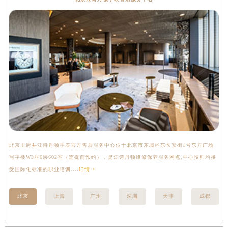
北京王府井江诗丹顿手表官方售后服务中心位于北京市东城区东长安街1号东方广场
上
写字楼W3座6层602室（需提前预约），是江诗丹顿维修保养服务网点,中心技师均接
中
受国际化标准的职业培训....
详情 >
均
北京
上海
广州
深圳
天津
成都