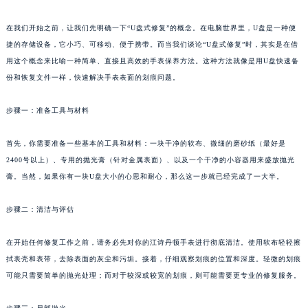
在我们开始之前，让我们先明确一下“U盘式修复”的概念。在电脑世界里，U盘是一种便
捷的存储设备，它小巧、可移动、便于携带。而当我们谈论“U盘式修复”时，其实是在借
用这个概念来比喻一种简单、直接且高效的手表保养方法。这种方法就像是用U盘快速备
份和恢复文件一样，快速解决手表表面的划痕问题。
步骤一：准备工具与材料
首先，你需要准备一些基本的工具和材料：一块干净的软布、微细的磨砂纸（最好是
2400号以上）、专用的抛光膏（针对金属表面）、以及一个干净的小容器用来盛放抛光
膏。当然，如果你有一块U盘大小的心思和耐心，那么这一步就已经完成了一大半。
步骤二：清洁与评估
在开始任何修复工作之前，请务必先对你的江诗丹顿手表进行彻底清洁。使用软布轻轻擦
拭表壳和表带，去除表面的灰尘和污垢。接着，仔细观察划痕的位置和深度。轻微的划痕
可能只需要简单的抛光处理；而对于较深或较宽的划痕，则可能需要更专业的修复服务。