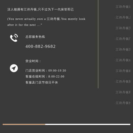
江诗丹顿北
没人能拥有江诗丹顿,只不过为下一代保管而已
江诗丹顿上
(You never actually own a 江诗丹顿.You merely look
after it for the next ...”
江诗丹顿天

总部服务热线
江诗丹顿广
400-882-9682
江诗丹顿深
江诗丹顿成
营业时间：

门店营业时间：09:00-19:30
江诗丹顿南
客服在线时间：8:00-22:00
江诗丹顿重
客服及门店节假日不休
江诗丹顿郑
江诗丹顿长