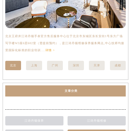
北京王府井江诗丹顿手表官方售后服务中心位于北京市东城区东长安街1号东方广场
上
写字楼W3座6层602室（需提前预约），是江诗丹顿维修保养服务网点,中心技师均接
中
受国际化标准的职业培训....
详情 >
均
北京
上海
广州
深圳
天津
成都
文章分类
江诗丹顿保养
江诗丹顿维修