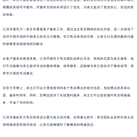
商圈的高端写字楼内，对服务空间的布局进行了优化，为表主提供了更加安心、舒适的售
后体验。
江诗丹顿官方一直非常重视客户服务工作。通过这次售后网络的优化升级，进一步体现了
其对中国市场和中国表主的关注与重视。官方售后体系的完善，让表主们在遇到腕表问题
时能够更加便捷地得到解决。
从客户服务的角度来看，江诗丹顿官方售后团队始终以专业、热情的态度为表主服务。他
们不仅能够为表主提供专业的腕表维修、保养服务，还能够为表主提供关于腕表使用、保
养等方面的专业建议。
在官方官网上，表主们可以方便地查询到各个售后网点的相关信息，包括网点的具体位
置、服务时间等。同时，官网还提供了在线预约服务，表主们可以提前预约售后维修服
务，节省了等待时间。
江诗丹顿的官方售后体系还注重与表主的沟通。在维修过程中，售后团队会及时向表主反
馈维修进度和相关情况，让表主能够随时了解腕表的维修状态。