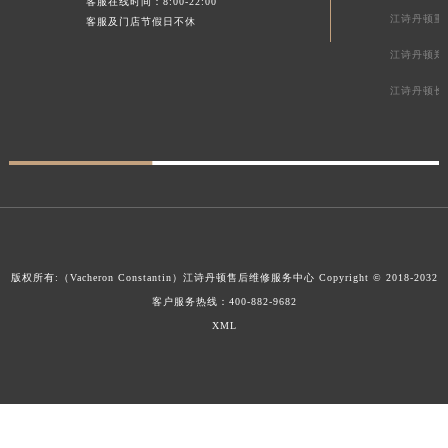
客服在线时间：8:00-22:00
江诗丹顿重
客服及门店节假日不休
江诗丹顿郑
江诗丹顿长
版权所有:（Vacheron Constantin）
江诗丹顿售后维修服务中心
Copyright © 2018-2032
客户服务热线：
400-882-9682
XML