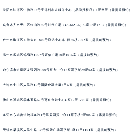
沈阳市沈河区中街路83号亨得利名表服务中心（品牌授权店）1层整层（需提前预约）
乌鲁木齐市天山区红山路26号时代广场（CCMALL）C座17层17-B（需提前预约）
台州市椒江区东海大道1800号腾达中心东1幢20楼2002室（需提前预约）
温州市鹿城区锦绣路1067号置信广场10层1015室（需提前预约）
哈尔滨市道里区友谊西路600号富力中心T2座写字楼29层03室（需提前预约）
大连市中山区人民路15号国际金融大厦7层G室（需提前预约）
佛山市禅城区季华五路57号万科金融中心C座12层1205室（需提前预约）
东莞市东城街道鸿福东路1号民盈国贸中心T1写字楼9层907室（需提前预约）
无锡市梁溪区人民中路139号恒隆广场写字楼1座11层1104室（需提前预约）