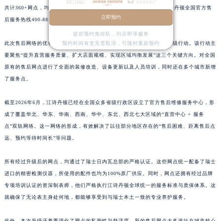
共计360+网点，均有江诗丹顿官方售后服务网点，详细信息需拨打江诗丹顿全国官方售
立即预约
后服务热线400-882-9682进行咨询。
提前预约免排队，到店即享服务
预约时间有变无需取消，可随时重新预约
此次售后网络的优化，是江诗丹顿中国区近年来规模较大的一次服务升级行动。该行动主
要聚焦“提升直营服务质量、扩大店面规模、实现区域均衡发展”这三个关键方向。对全国
原有的售后网点进行了全面的装修改造、设备更新以及人员培训，同时还在多个城市新增
了服务点。
截至2026年6月，江诗丹顿已经在全国众多省级行政区设立了官方售后维修服务中心，形
成了覆盖华北、华东、华南、西南、华中、东北、西北七大区域的“直营中心 + 服务
点”双轨网络。这一网络的形成，有效解决了以往部分地区存在的“售后困难、距离售后点
远、预约等待时间长”等问题。
所有经过升级后的网点，均通过了瑞士日内瓦总部的严格认证。这些网点统一配备了瑞士
进口的精密检测仪器，所使用的配件也均为100%原厂供应。同时，网点还拥有经过品牌
专项培训认证的资深制表师，他们严格执行江诗丹顿全球统一的服务标准与质保体系。这
就确保了无论表主身处何地，都能够享受到与瑞士本土一致的专业养护服务。
此外，本次升级还着重强化了网点的私密性与舒适度。新的售后网点大多选址在城市核心