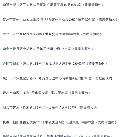
南通市崇川区工农路57号圆融广场写字楼16层1603室（需提前预约）
苏州市苏州工业园区星港街199号苏州中心办公楼C座22层08室（需提前预约）
武汉市江汉区解放大道686号世界贸易大厦38层09室（需提前预约）
南宁市青秀区金湖路59号地王大厦12楼1224室（需提前预约）
合肥市蜀山区潜山路111号万象城华润大厦B座12楼03室（需提前预约）
泉州市丰泽区宝洲路729号浦西万达中心写字楼A座7楼709室（需提前预约）
青岛市南区山东路6号华润大厦B座22层04室（需提前预约）
烟台市芝罘区胜利路139号万达金融中心A座907室（需提前预约）
长春市朝阳区西安大路727号中银大厦A座(旺进大厦)18层09室（需提前预约）
贵阳市南明区都司高架桥路33号亨特国际金融中心14楼14D（需提前预约）