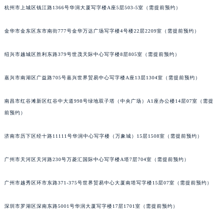
杭州市上城区钱江路1366号华润大厦写字楼A座5层503-5室（需提前预约）
金华市金东区东市南街777号金华万达广场写字楼4号楼22层2209室（需提前预约）
绍兴市越城区胜利东路379号世茂天际中心写字楼8层805室（需提前预约）
嘉兴市南湖区广益路705号嘉兴世界贸易中心写字楼A座13层1304室（需提前预约）
南昌市红谷滩新区红谷中大道998号绿地双子塔（中央广场）A1座办公楼14层07室（需提
前预约）
济南市历下区经十路11111号华润中心写字楼（万象城）15层1508室（需提前预约）
广州市天河区天河路230号万菱汇国际中心写字楼A塔7层704室（需提前预约）
广州市越秀区环市东路371-375号世界贸易中心大厦南塔写字楼15层07室（需提前预约）
深圳市罗湖区深南东路5001号华润大厦写字楼17层1701室（需提前预约）