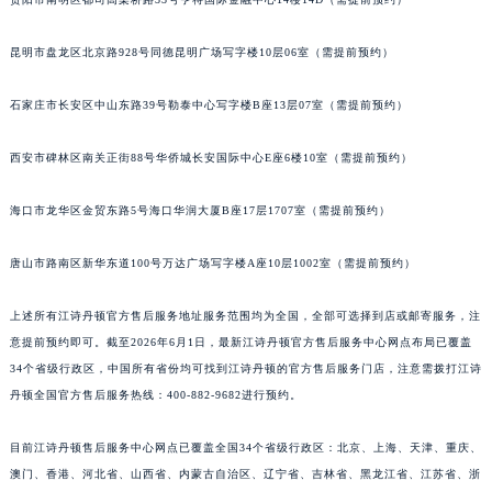
昆明市盘龙区北京路928号同德昆明广场写字楼10层06室（需提前预约）
石家庄市长安区中山东路39号勒泰中心写字楼B座13层07室（需提前预约）
西安市碑林区南关正街88号华侨城长安国际中心E座6楼10室（需提前预约）
海口市龙华区金贸东路5号海口华润大厦B座17层1707室（需提前预约）
唐山市路南区新华东道100号万达广场写字楼A座10层1002室（需提前预约）
上述所有江诗丹顿官方售后服务地址服务范围均为全国，全部可选择到店或邮寄服务，注
意提前预约即可。截至2026年6月1日，最新江诗丹顿官方售后服务中心网点布局已覆盖
34个省级行政区，中国所有省份均可找到江诗丹顿的官方售后服务门店，注意需拨打江诗
丹顿全国官方售后服务热线：400-882-9682进行预约。
目前江诗丹顿售后服务中心网点已覆盖全国34个省级行政区：北京、上海、天津、重庆、
澳门、香港、河北省、山西省、内蒙古自治区、辽宁省、吉林省、黑龙江省、江苏省、浙