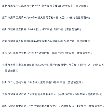
惠州市惠城区江北文昌一路7号华贸大厦写字楼1座30层05室（需提前预约）
厦门市思明区湖滨东路95号华润大厦写字楼B座11层1104室（需提前预约）
福州市鼓楼区五四路128-1号恒力城写字楼15层03室（需提前预约）
成都市锦江区人民东路6号SAC东原中心写字楼24层2406B室（需提前预约）
重庆市江北区观音桥步行街2号融恒时代广场写字楼9层902室（需提前预约）
长沙市芙蓉区定王台街道建湘路393号世茂环球金融中心写字楼（芙蓉广场）10层13室
（需提前预约）
郑州市二七区铭功路10号华润大厦写字楼29层2905室（需提前预约）
太原市迎泽区解放路15号亨得利名表服务中心（品牌授权店）3层整层（需提前预约）
沈阳市沈河区中街路137号亨得利名表服务中心（品牌授权店）1层整层（需提前预约）