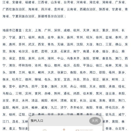
江省、安徽省、福建省、江西省、山东省、台湾省、河南省、湖北省、湖南省、广东省、
广西壮族自治区、海南省、四川省、贵州省、云南省、西藏自治区、陕西省、甘肃省、青
海省、宁夏回族自治区、新疆维吾尔自治区；
地级市已覆盖：北京、上海、广州、深圳、成都、杭州、天津、南京、重庆、郑州、长
沙、宁波、厦门、福州、南昌、金华、嘉兴、扬州、常州、绍兴、徐州、盐城、泰州、济
南、惠州、苏州、武汉、西安、青岛、无锡、温州、沈阳、大连、海口、三亚、佛山、东
莞、珠海、哈尔滨、合肥、昆明、太原、石家庄、南宁、南通、长春、烟台、唐山、廊
坊、保定、贵阳、泉州、台州、湖州、中山、乌鲁木齐、洛阳、邯郸、秦皇岛、澳门、西
宁、潍坊、呼和浩特、沧州、鞍山、赣州、临沂、岳阳、平顶山、镇江、桂林、芜湖、汕
头、淄博、兰州、银川、郴州、大庆、张家口、衡阳、焦作、周口、邵阳、亳州、新乡、
衡水、牡丹江、德州、聊城、包头、淮安、宜昌、许昌、邢台、宿迁、丽水、蚌埠、上
饶、晋中、葫芦岛、四平、宜春、滁州、大同、舟山、绵阳、天水、德阳、承德、绥化、
马鞍山、三明、滨州、黄冈、赤峰、荆州、通化、鸡西、佳木斯、黑河、连云港、阜阳、
吉安、枣庄、永州、清远、揭阳、梧州、渭南、延安、长治、运城、淮南、莆田、荆门、
益阳、梅州、达州、榆林、威海、九江、济宁、齐齐哈尔、南阳、常德、呼伦贝尔、丹
东、锦州、辽阳、辽源、衢州、安庆、龙岩、宁德、鹰潭、泰安、商丘、驻马店、咸宁、
预约入口
关闭
江门、茂名、玉林、乐山、南充、雅安、宝鸡、柳州、拉萨、丽江、张家界、襄阳、株
洲、遵义、鄂尔多斯、阳泉、昆山、黄石、湘潭、十堰、漳州、攀枝花、香港、台北等，