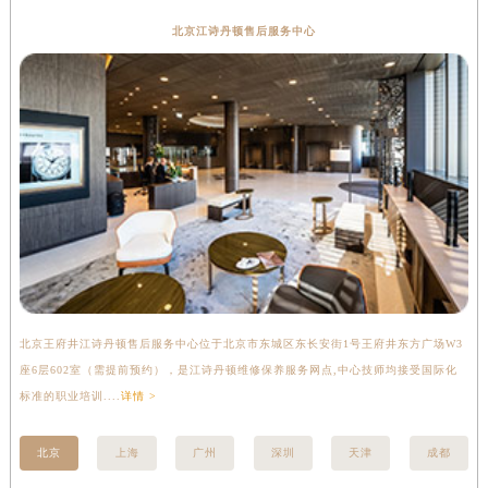
北京江诗丹顿售后服务中心
北京王府井江诗丹顿售后服务中心位于北京市东城区东长安街1号王府井东方广场W3
上
座6层602室（需提前预约），是江诗丹顿维修保养服务网点,中心技师均接受国际化
3
标准的职业培训....
详情 >
的职
北京
上海
广州
深圳
天津
成都