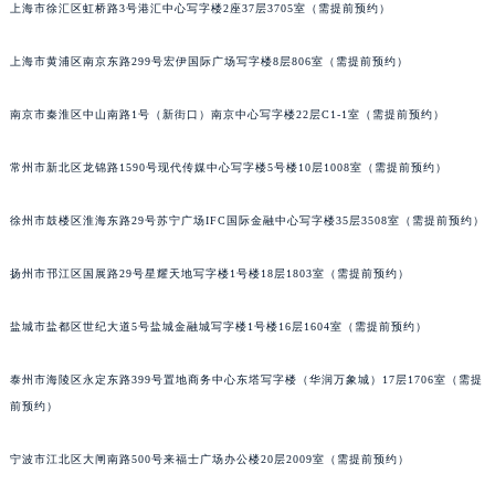
上海市徐汇区虹桥路3号港汇中心写字楼2座37层3705室（需提前预约）
上海市黄浦区南京东路299号宏伊国际广场写字楼8层806室（需提前预约）
南京市秦淮区中山南路1号（新街口）南京中心写字楼22层C1-1室（需提前预约）
常州市新北区龙锦路1590号现代传媒中心写字楼5号楼10层1008室（需提前预约）
徐州市鼓楼区淮海东路29号苏宁广场IFC国际金融中心写字楼35层3508室（需提前预约）
扬州市邗江区国展路29号星耀天地写字楼1号楼18层1803室（需提前预约）
盐城市盐都区世纪大道5号盐城金融城写字楼1号楼16层1604室（需提前预约）
泰州市海陵区永定东路399号置地商务中心东塔写字楼（华润万象城）17层1706室（需提
前预约）
宁波市江北区大闸南路500号来福士广场办公楼20层2009室（需提前预约）