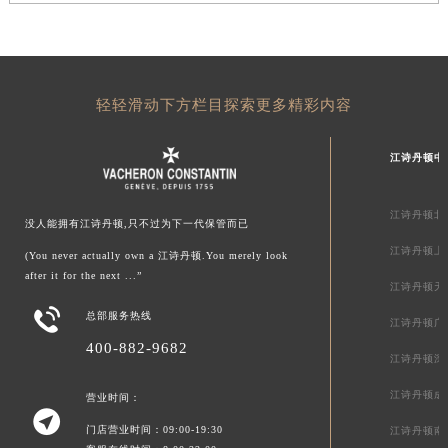
轻轻滑动下方栏目探索更多精彩内容
江诗丹顿中
江诗丹顿北
没人能拥有江诗丹顿,只不过为下一代保管而已
江诗丹顿上
(You never actually own a 江诗丹顿.You merely look
after it for the next ...”
江诗丹顿天

总部服务热线
江诗丹顿广
400-882-9682
江诗丹顿深
江诗丹顿成
营业时间：

门店营业时间：09:00-19:30
江诗丹顿南