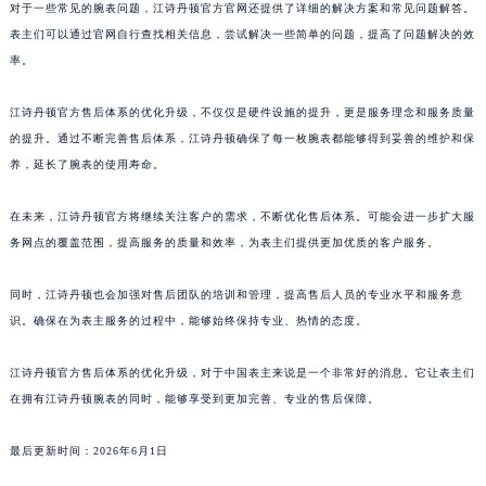
对于一些常见的腕表问题，江诗丹顿官方官网还提供了详细的解决方案和常见问题解答。
表主们可以通过官网自行查找相关信息，尝试解决一些简单的问题，提高了问题解决的效
率。
江诗丹顿官方售后体系的优化升级，不仅仅是硬件设施的提升，更是服务理念和服务质量
的提升。通过不断完善售后体系，江诗丹顿确保了每一枚腕表都能够得到妥善的维护和保
养，延长了腕表的使用寿命。
在未来，江诗丹顿官方将继续关注客户的需求，不断优化售后体系。可能会进一步扩大服
务网点的覆盖范围，提高服务的质量和效率，为表主们提供更加优质的客户服务。
同时，江诗丹顿也会加强对售后团队的培训和管理，提高售后人员的专业水平和服务意
识。确保在为表主服务的过程中，能够始终保持专业、热情的态度。
江诗丹顿官方售后体系的优化升级，对于中国表主来说是一个非常好的消息。它让表主们
在拥有江诗丹顿腕表的同时，能够享受到更加完善、专业的售后保障。
最后更新时间：2026年6月1日