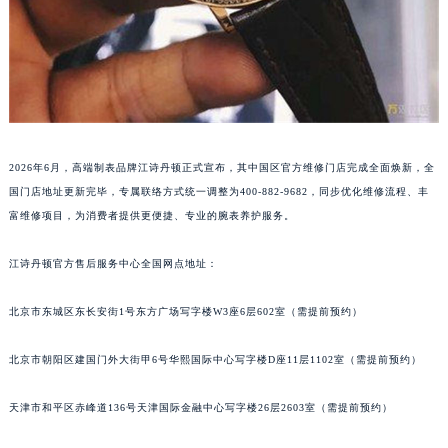
2026年6月，高端制表品牌江诗丹顿正式宣布，其中国区官方维修门店完成全面焕新，全
国门店地址更新完毕，专属联络方式统一调整为400-882-9682，同步优化维修流程、丰
富维修项目，为消费者提供更便捷、专业的腕表养护服务。
江诗丹顿官方售后服务中心全国网点地址：
北京市东城区东长安街1号东方广场写字楼W3座6层602室（需提前预约）
北京市朝阳区建国门外大街甲6号华熙国际中心写字楼D座11层1102室（需提前预约）
天津市和平区赤峰道136号天津国际金融中心写字楼26层2603室（需提前预约）