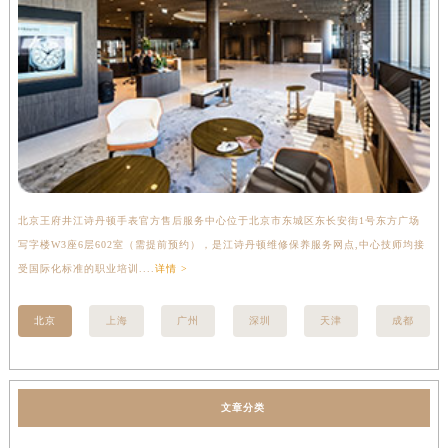
北京王府井江诗丹顿手表官方售后服务中心位于北京市东城区东长安街1号东方广场
上
写字楼W3座6层602室（需提前预约），是江诗丹顿维修保养服务网点,中心技师均接
中
受国际化标准的职业培训....
详情 >
均
北京
上海
广州
深圳
天津
成都
文章分类