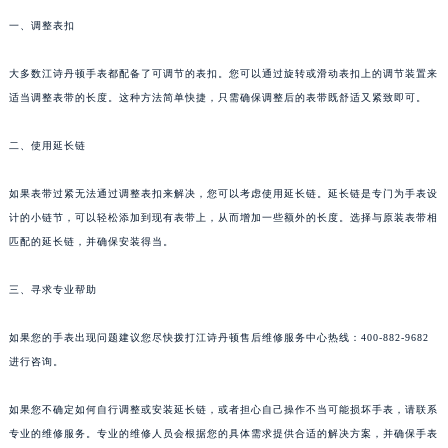
一、调整表扣
大多数江诗丹顿手表都配备了可调节的表扣。您可以通过旋转或滑动表扣上的调节装置来
适当调整表带的长度。这种方法简单快捷，只需确保调整后的表带既舒适又紧致即可。
二、使用延长链
如果表带过紧无法通过调整表扣来解决，您可以考虑使用延长链。延长链是专门为手表设
计的小链节，可以轻松添加到现有表带上，从而增加一些额外的长度。选择与原装表带相
匹配的延长链，并确保安装得当。
三、寻求专业帮助
如果您的手表出现问题建议您尽快拨打江诗丹顿售后维修服务中心热线：400-882-9682
进行咨询。
如果您不确定如何自行调整或安装延长链，或者担心自己操作不当可能损坏手表，请联系
专业的维修服务。专业的维修人员会根据您的具体需求提供合适的解决方案，并确保手表