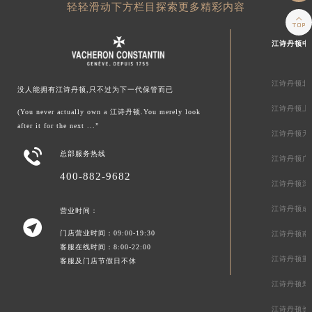
轻轻滑动下方栏目探索更多精彩内容

江诗丹顿中
江诗丹顿北
没人能拥有江诗丹顿,只不过为下一代保管而已
江诗丹顿上
(You never actually own a 江诗丹顿.You merely look
after it for the next ...”
江诗丹顿天

总部服务热线
江诗丹顿广
400-882-9682
江诗丹顿深
江诗丹顿成
营业时间：

门店营业时间：09:00-19:30
江诗丹顿南
客服在线时间：8:00-22:00
江诗丹顿重
客服及门店节假日不休
江诗丹顿郑
江诗丹顿长