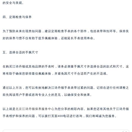
的安全与美观。
四、定期检查与保养
为了预防未来出现类似问题，建议定期检查手表的各个部件，包括表带和扣环等。保持良
好的保养习惯不仅有助于提升佩戴体验，还能延长手表使用寿命。
五、选择合适的手腕尺寸
在购买江诗丹顿或其他品牌的手表时，请务必测量手腕尺寸并选择合适的款式和尺寸。这
将有助于确保您获得最佳佩戴体验，并避免因尺寸不合适而产生的不适感。
通过以上方法，您可以有效地解决江诗丹顿手表表带过紧的问题。记得在进行任何调整之
前先阅读用户手册或咨询专业人士的意见，以确保安全和效果。
以上就是
北京江诗丹顿保养服务中心
为您分享的精彩内容。如果您还有其他关于江诗丹顿
手表维护和保养的问题，可以拨打页面400电话进行咨询，我们将竭诚为您服务。